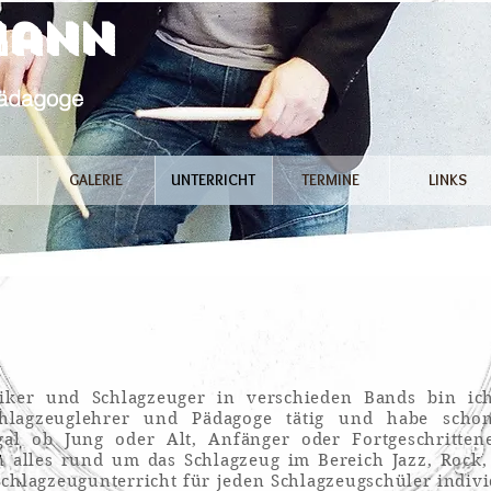
Neumann
pädagoge
GALERIE
UNTERRICHT
TERMINE
LINKS
ker und Schlagzeuger in verschieden Bands bin ich
Schlagzeuglehrer und Pädagoge tätig und habe scho
al ob Jung oder Alt, Anfänger oder Fortgeschrittene
alles rund um das Schlagzeug im Bereich Jazz, Rock,
chlagzeugunterricht für jeden Schlagzeugschüler indivi