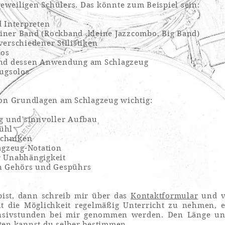
jeweiligen Schülers.
Das könnte zum Beispiel sein:
d Interpreten
 einer Band (Rockband ,kleine Jazzcombo, Big Band)
erschiedener Stilistiken
los
und dessen Anwendung am Schlagzeug
eugsolos
von Grundlagen am Schlagzeug wichtig:
ug und sinnvoller Aufbau
ühl
echniken
agzeug-Notation
r Unabhängigkeit
en Gehörs und Gespührs
ist, dann schreib mir über das
Kontaktformular
und v
ht die Möglichkeit regelmäßig Unterricht zu nehmen, 
ensivstunden bei mir genommen werden. Den Länge u
ten kannst du selber bestimmen.