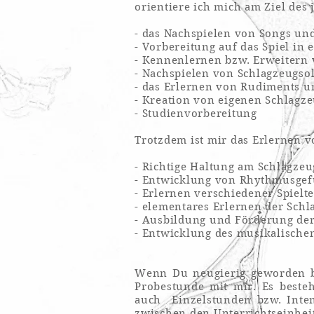
orientiere ich mich am Ziel des 
- das Nachspielen von Songs un
- Vorbereitung auf das Spiel in
- Kennenlernen bzw. Erweitern v
- Nachspielen von Schlagzeugso
- das Erlernen von Rudiments 
- Kreation von eigenen Schlagz
- Studienvorbereitung
Trotzdem ist mir das Erlernen 
- Richtige Haltung am Schlagze
- Entwicklung von Rhythmusgef
- Erlernen verschiedener Spielt
- elementares Erlernen der Schl
- Ausbildung und Förderung de
- Entwicklung des musikalisch
Wenn Du neugierig geworden b
Probestunde mit mir. Es beste
auch Einzelstunden bzw. Int
zwischen den Unterrichtseinhei