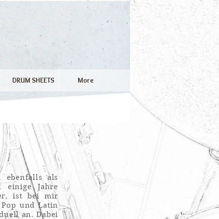
DRUM SHEETS
More
 ebenfalls als
n einige Jahre
r, ist bei mir
 Pop und Latin
duell an.
Dabei